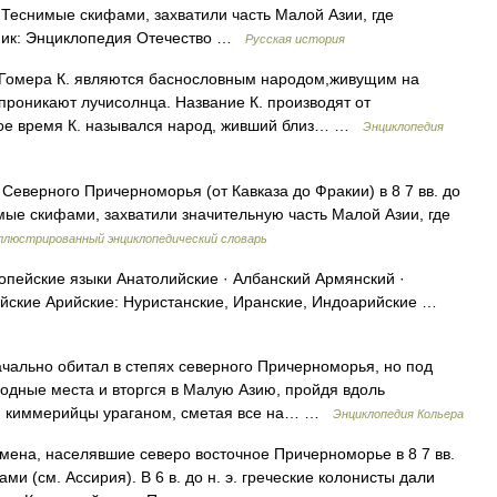
. Теснимые скифами, захватили часть Малой Азии, где
ник: Энциклопедия Отечество …
Русская история
Гомера К. являются баснословным народом,живущим на
 проникают лучисолнца. Название К. производят от
кое время К. назывался народ, живший близ… …
Энциклопедия
ерного Причерноморья (от Кавказа до Фракии) в 8 7 вв. до
мые скифами, захватили значительную часть Малой Азии, где
ллюстрированный энциклопедический словарь
ейские языки Анатолийские · Албанский Армянский ·
ийские Арийские: Нуристанские, Иранские, Индоарийские …
чально обитал в степях северного Причерноморья, но под
 родные места и вторгся в Малую Азию, пройдя вдоль
ки киммерийцы ураганом, сметая все на… …
Энциклопедия Кольера
на, населявшие северо восточное Причерноморье в 8 7 вв.
ми (см. Ассирия). В 6 в. до н. э. греческие колонисты дали