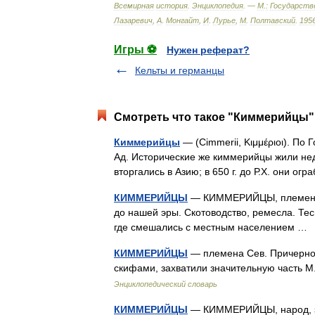
Всемирная
история
.
Энциклопедия
. —
М
.
:
Государств
Лазаревич
,
А
.
Монгайт
,
И
.
Лурье
,
М
.
Полтавский
.
195
Игры ⚽
Нужен реферат?
Кельты и германцы
Смотреть что такое "Киммерийцы" 
Киммерийцы
— (Cimmerii, Κιμμέριοι). По
Ад. Исторические же киммерийцы жили нед
вторгались в Азию; в 650 г. до Р.Х. они о
КИММЕРИЙЦЫ
— КИММЕРИЙЦЫ, племена Се
до нашей эры. Скотоводство, ремесла. Те
где смешались с местным населением 
КИММЕРИЙЦЫ
— племена Сев. Причерномо
скифами, захватили значительную часть 
Энциклопедический словарь
КИММЕРИЙЦЫ
— КИММЕРИЙЦЫ, народ, за