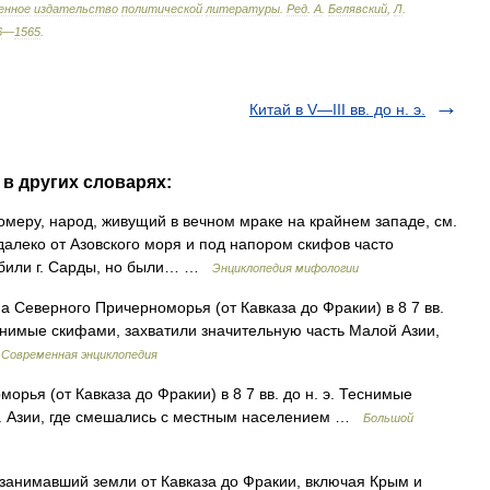
енное
издательство
политической
литературы
.
Ред
.
А
.
Белявский
,
Л
.
6
—
1565
.
Китай в V—III вв. до н. э.
в других словарях:
 Гомеру, народ, живущий в вечном мраке на крайнем западе, см.
алеко от Азовского моря и под напором скифов часто
грабили г. Сарды, но были… …
Энциклопедия мифологии
верного Причерноморья (от Кавказа до Фракии) в 8 7 вв.
снимые скифами, захватили значительную часть Малой Азии,
…
Современная энциклопедия
рья (от Кавказа до Фракии) в 8 7 вв. до н. э. Теснимые
М. Азии, где смешались с местным населением …
Большой
нимавший земли от Кавказа до Фракии, включая Крым и