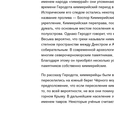
именем
народа
«
гимиррай
»
они
упоминаю
времени
Геродота
киммерийский
период
в
Историческим
его
следом
остались
некото
название
пролива
—
Боспор
Киммерийски
укрепление
,
Киммерийская
переправа
,
по
думать
,
что
основным
местом
поселения
к
полуострова
.
Однако
Геродот
говорит
,
что
Весьма
вероятно
,
что
греки
называли
ним
степном
пространстве
между
Днестром
и
А
собирательным
.
В
современной
археологи
многим
северочерноморским
памятникам
Благодаря
этому
он
приобрёл
несколько
у
памятников
собственно
киммерийские
.
По
рассказу
Геродота
,
киммерийцы
были
в
переселились
на
южный
берег
Чёрного
мо
предположение
,
что
если
переселение
ки
то
,
по
всей
вероятности
,
не
все
они
покину
горном
Крыму
.
В
дальнейшем
население
э
именем
тавров
.
Некоторые
учёные
считаю