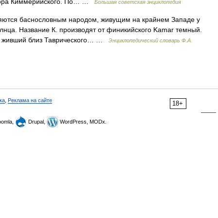
пора Киммерийского. По… …
Большая советская энциклопедия
яются баснословным народом, живущим на крайнем Западе у
олнца. Название К. производят от финикийского Kamar темный.
д, живший близ Таврического… …
Энциклопедический словарь Ф.А.
ка
,
Реклама на сайте
18+
omla,
Drupal,
WordPress, MODx.