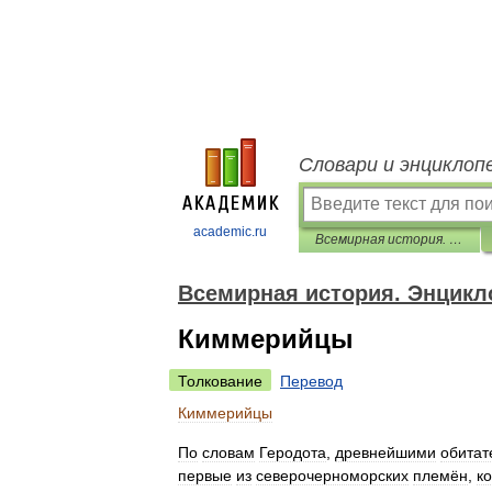
Словари и энциклоп
academic.ru
Всемирная история. Энциклопедия
Всемирная история. Энцикл
Киммерийцы
Толкование
Перевод
Киммерийцы
По
словам
Геродота
,
древнейшими
обитат
первые
из
северочерноморских
племён
,
к