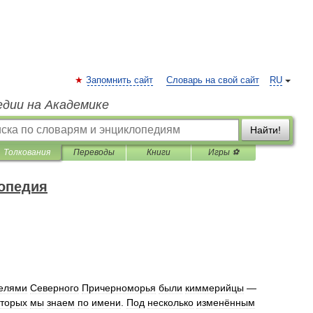
Запомнить сайт
Словарь на свой сайт
RU
едии на Академике
Найти!
Толкования
Переводы
Книги
Игры ⚽
опедия
елями
Северного
Причерноморья
были
киммерийцы
—
оторых
мы
знаем
по
имени
.
Под
несколько
изменённым