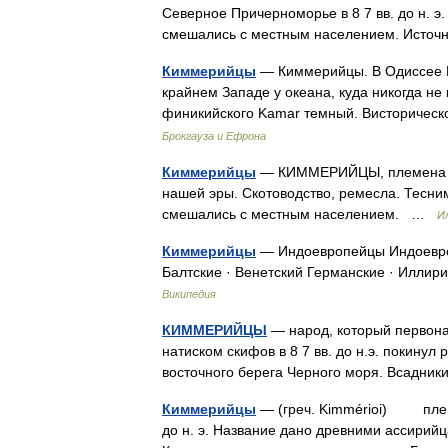
Северное Причерноморье в 8 7 вв. до н. э
смешались с местным населением. Источ
Киммерийцы
— Киммерийцы. В Одиссее 
крайнем Западе у океана, куда никогда не
финикийского Kamar темный. Висторичес
Брокгауза и Ефрона
Киммерийцы
— КИММЕРИЙЦЫ, племена Сев
нашей эры. Скотоводство, ремесла. Тесни
смешались с местным населением. …
И
Киммерийцы
— Индоевропейцы Индоевроп
Балтские · Венетский Германские · Иллир
Википедия
КИММЕРИЙЦЫ
— народ, который первона
натиском скифов в 8 7 вв. до н.э. покинул
восточного берега Черного моря. Всадни
Киммерийцы
— (греч. Kimmérioi) племе
до н. э. Название дано древними ассирийца