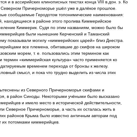
тся
и
в
ассирийских
клинописных
текстах
конца
VIII
в
.
дон
.
э
.
Ко
Северном
Причерноморье
ушёл
уже
в
далёкое
прошлое
.
рые
сообщаемые
Геродотом
топонимические
наименования:
й
,
находящиеся
в
районе
этого
пролива
Киммерийское
селение
Киммерик
.
Судя
по
этим
названиям
,
можно
было
бы
иммерийцев
были
нынешние
Керченский
и
Таманский
ему
показывали
могилу
«
киммерийских
царей
»
близ
Днестра
.
мерийцами
все
племена
,
обитавшие
до
скифов
на
широком
зовским
морем
,
т
.
е
.
пользовались
этим
термином
как
и
термин
«
киммерийская
культура
»
часто
применяется
ко
,
датируемым
временем
перехода
от
бронзы
к
железу
.
словный
смысл
,
и
пока
что
трудно
выделить
из
числа
этих
ытеснены
из
Северного
Причерноморья
скифами
и
ря
,
в
район
Синоды
.
Некоторыми
учёными
было
высказано
ммерийцев
и
имело
место
в
исторической
действительности
,
ли
Северное
Причерноморье
,
а
часть
их
осталась
жить
в
тих
районов
Крыма
было
известно
античным
авторам
под
т
их
потомками
киммерийцев
.