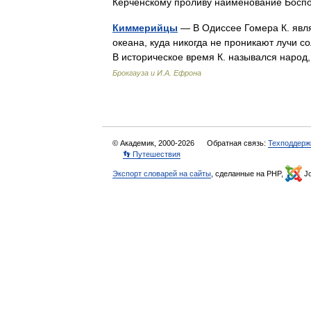
Керченскому проливу наименование Бос
Киммерийцы
— В Одиссее Гомера К. явл
океана, куда никогда не проникают лучи с
В историческое время К. назывался наро
Брокгауза и И.А. Ефрона
© Академик, 2000-2026
Обратная связь:
Техподдерж
👣 Путешествия
Экспорт словарей на сайты
, сделанные на PHP,
Jo